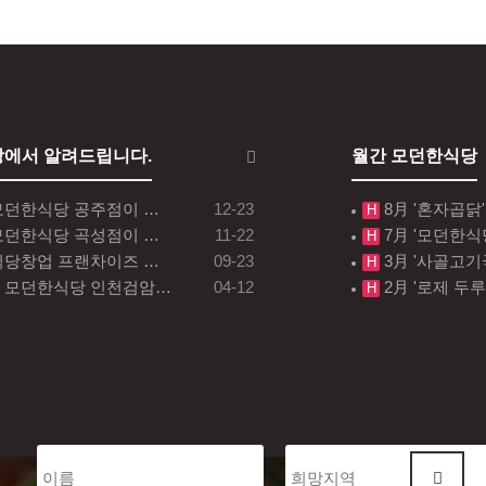
에서 알려드립니다.
월간 모던한식당
모던한식당 공주점이 …
12-23
8月 '혼자곱닭
H
모던한식당 곡성점이 …
11-22
7月 '모던한식
H
식당창업 프랜차이즈 …
09-23
3月 '사골고기
H
일 모던한식당 인천검암…
04-12
2月 '로제 두
H