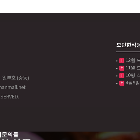
모던한식당
12월 
H
11월 
H
10평 
H
4월9
H
업문의를